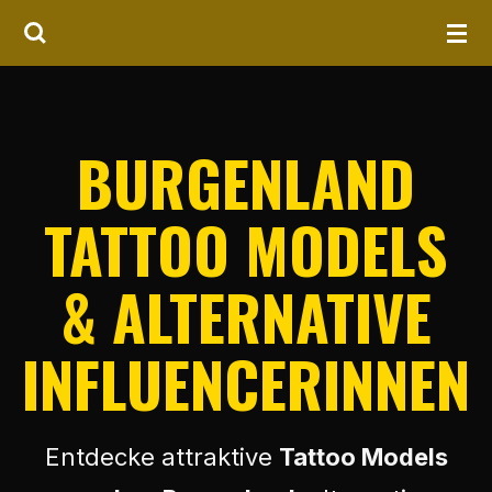
Zum
Hauptinhalt
springen
BURGENLAND
TATTOO MODELS
& ALTERNATIVE
INFLUENCERINNEN
Entdecke attraktive
Tattoo Models