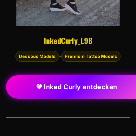
InkedCurly_L98
Dessous Models
•
Premium Tattoo Models
💜 Inked Curly entdecken