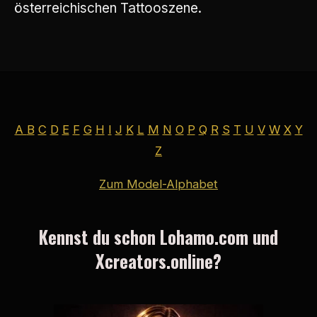
österreichischen Tattooszene.
A
B
C
D
E
F
G
H
I
J
K
L
M
N
O
P
Q
R
S
T
U
V
W
X
Y
Z
Zum Model-Alphabet
Kennst du schon Lohamo.com und
Xcreators.online?